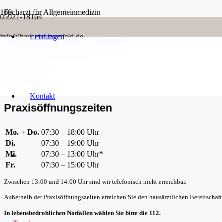
Facharzt für Allgemeinmedizin
05921-18164
info@hausarzt-bergfeld.de
Leistungen
Schulstraße 1, 48527 Nordhorn
info@hausarzt-bergfeld.de
05921-18164
05921-77541
Kontakt
Praxisöffnungszeiten
Mo. + Do.
07:30 – 18:00 Uhr
Di.
07:30 – 19:00 Uhr
Mi.
07:30 – 13:00 Uhr*
Fr.
07:30 – 15:00 Uhr
Zwischen 13:00 und 14:00 Uhr sind wir telefonisch nicht erreichbar.
Außerhalb der Praxisöffnungszeiten erreichen Sie den hausärztlichen Bereitschaft
In lebensbedrohlichen Notfällen wählen Sie bitte die 112.